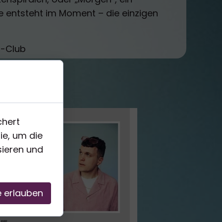
re entsteht im Moment – die einzigen
a-Club
chert
ie, um die
sieren und
e erlauben