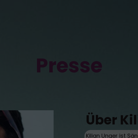
Presse
Über Ki
Kilian Unger ist Sä