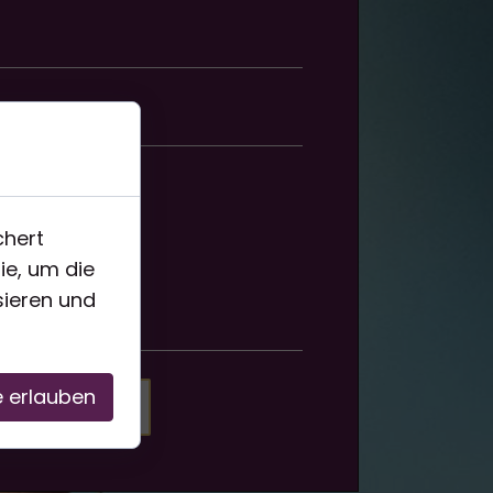
chert
ie, um die
sieren und
e erlauben
Senden