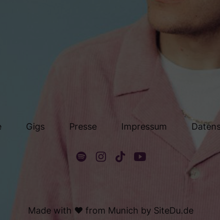
e
Gigs
Presse
Impressum
Daten
Made with ❤️ from Munich by
SiteDu.de